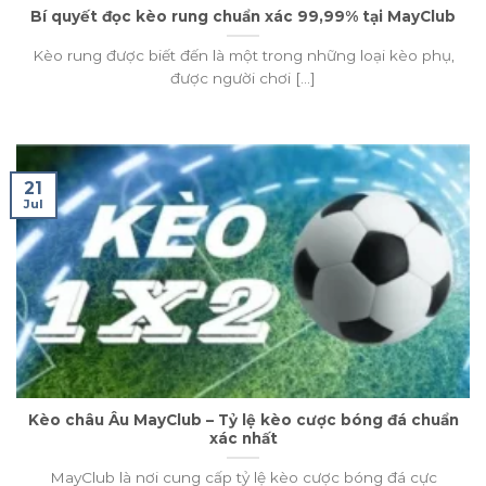
Bí quyết đọc kèo rung chuẩn xác 99,99% tại MayClub
Kèo rung được biết đến là một trong những loại kèo phụ,
được người chơi [...]
21
Jul
Kèo châu Âu MayClub – Tỷ lệ kèo cược bóng đá chuẩn
xác nhất
MayClub là nơi cung cấp tỷ lệ kèo cược bóng đá cực