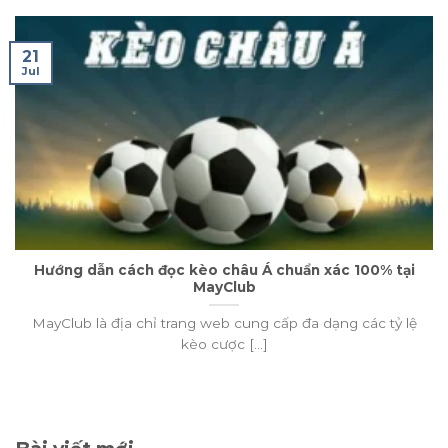
21
Jul
Hướng dẫn cách đọc kèo châu Á chuẩn xác 100% tại
MayClub
MayClub là địa chỉ trang web cung cấp đa dạng các tỷ lệ
kèo cược [...]